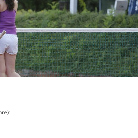
hre)
: