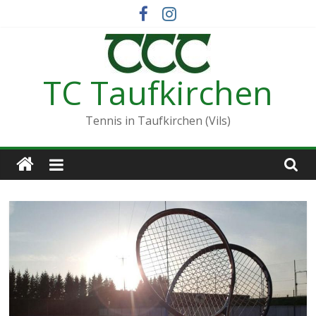
Zum
Inhalt
springen
TC Taufkirchen
Tennis in Taufkirchen (Vils)