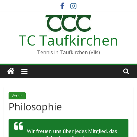
Zum
Inhalt
springen
TC Taufkirchen
Tennis in Taufkirchen (Vils)
Verein
Philosophie
Wir freuen uns über jedes Mitglied, das