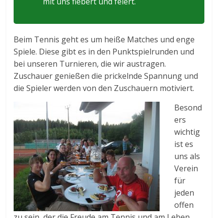
mit uns fiebert und feiert.
Beim Tennis geht es um heiße Matches und enge
Spiele. Diese gibt es in den Punktspielrunden und
bei unseren Turnieren, die wir austragen.
Zuschauer genießen die prickelnde Spannung und
die Spieler werden von den Zuschauern motiviert.
Besond
ers
wichtig
ist es
uns als
Verein
für
jeden
offen
zu sein, der die Freude am Tennis und am Leben