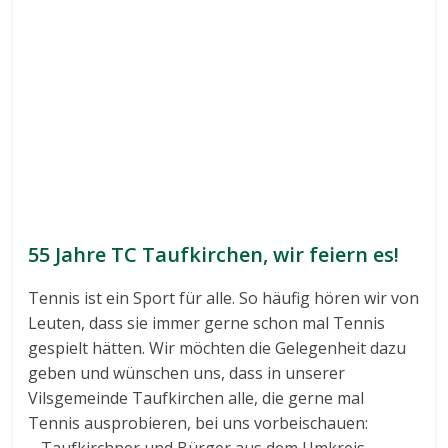
sgfdgsgssdgsssssssssssssssssssssssssssss
sssssssssssssssssssssssssssssssssssssssss
sssssssssssssssssssssssssssssssssssssssss
sssssssssssssssssssssssssssssssssssssssss
ssssssssssssss
jhjhjhhhk
55 Jahre TC Taufkirchen, wir feiern es!
Tennis ist ein Sport für alle. So häufig hören wir von
Leuten, dass sie immer gerne schon mal Tennis
gespielt hätten. Wir möchten die Gelegenheit dazu
geben und wünschen uns, dass in unserer
Vilsgemeinde Taufkirchen alle, die gerne mal
Tennis ausprobieren, bei uns vorbeischauen:
– Taufkirchner und Bürger aus dem Umkreis